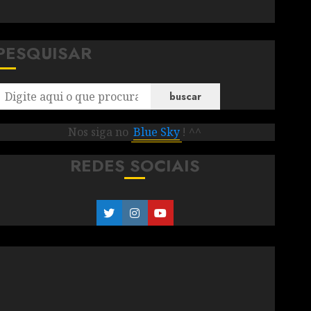
PESQUISAR
buscar
Nos siga no
Blue Sky
! ^^
REDES SOCIAIS