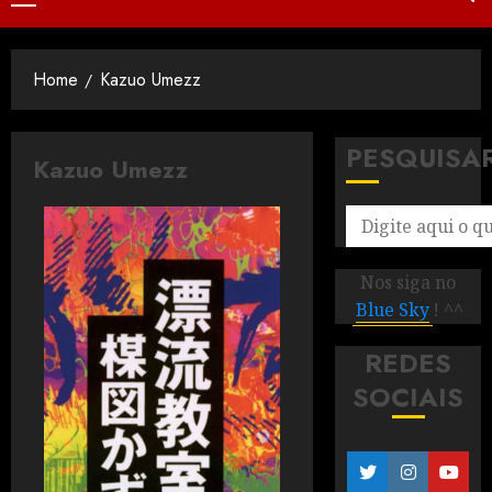
Home
Kazuo Umezz
PESQUISA
Kazuo Umezz
Nos siga no
Blue Sky
! ^^
REDES
SOCIAIS