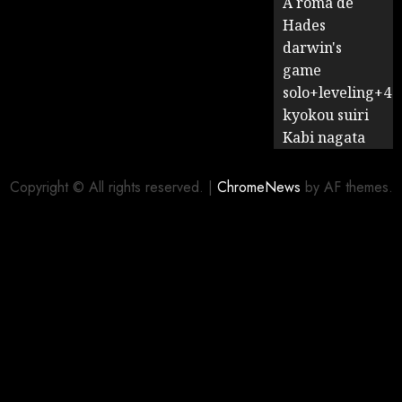
A romã de
Hades
darwin's
game
solo+leveling+4
kyokou suiri
Kabi nagata
Copyright © All rights reserved.
|
ChromeNews
by AF themes.