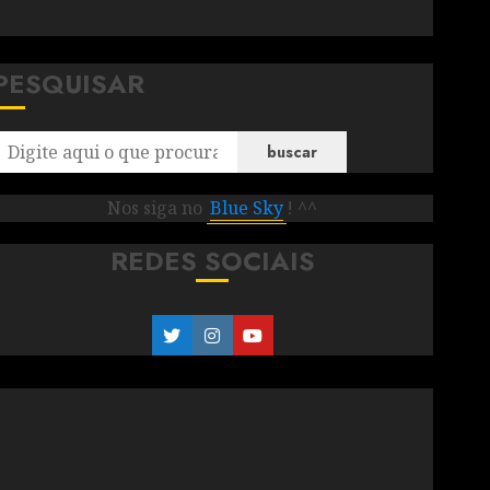
PESQUISAR
buscar
Nos siga no
Blue Sky
! ^^
REDES SOCIAIS