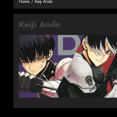
Home
Keiji Ando
Keiji Ando