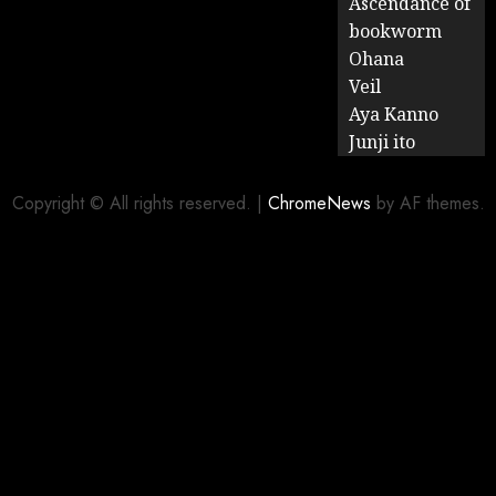
Ascendance of
bookworm
Ohana
Veil
Aya Kanno
Junji ito
Copyright © All rights reserved.
|
ChromeNews
by AF themes.