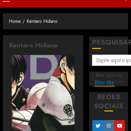
Home
Kentaro Hidano
PESQUISA
Kentaro Hidano
Nos siga no
Blue Sky
! ^^
REDES
SOCIAIS