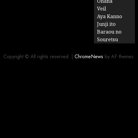
Ohana
Veil
Aya Kanno
Junji ito
Baraou no
Souretsu
Copyright © All rights reserved.
|
ChromeNews
by AF themes.