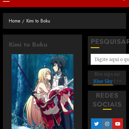
Home
Kimi to Boku
PESQUISA
Kimi to Boku
Nos siga no
Blue Sky
! ^^
REDES
SOCIAIS