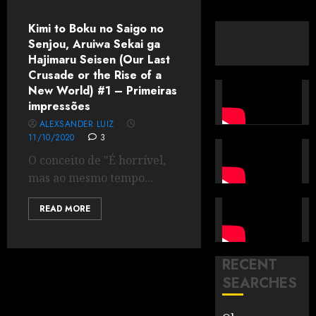
Kimi to Boku no Saigo no
Senjou, Aruiwa Sekai ga
Hajimaru Seisen (Our Last
Crusade or the Rise of a
New World) #1 – Primeiras
impressões
ALEXSANDER LUIZ
11/10/2020
3
O conceito de "É horrível,
mas ao mesmo tempo...
READ MORE
RECENT
SEARCHES