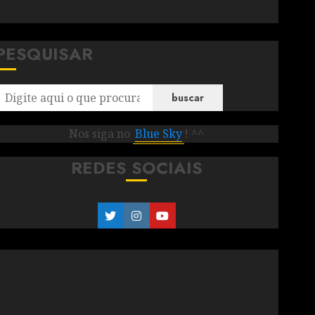
PESQUISAR
buscar
Nos siga no
Blue Sky
! ^^
REDES SOCIAIS