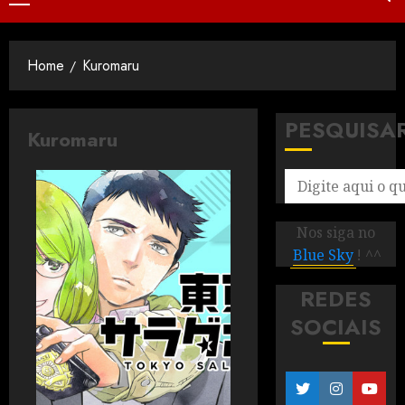
Home
Kuromaru
PESQUISA
Kuromaru
Nos siga no
Blue Sky
! ^^
REDES
SOCIAIS