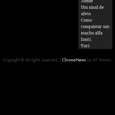
Tomie
Um sinal de
afeto
Como
conquistar um
macho alfa
Inori.
Yuri
Copyright © All rights reserved.
|
ChromeNews
by AF themes.