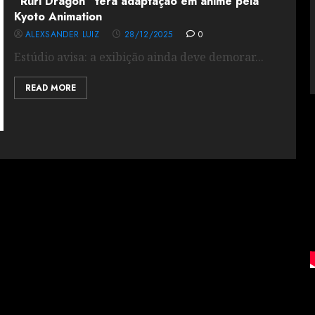
“Ruri Dragon” terá adaptação em anime pela
Kyoto Animation
ALEXSANDER LUIZ
28/12/2025
0
Estúdio avisa: a exibição ainda deve demorar...
READ MORE