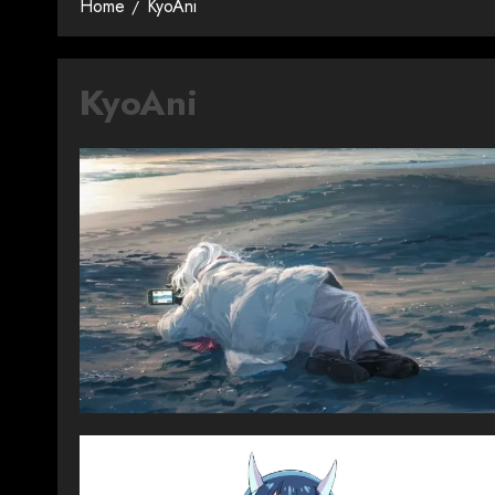
Home
KyoAni
KyoAni