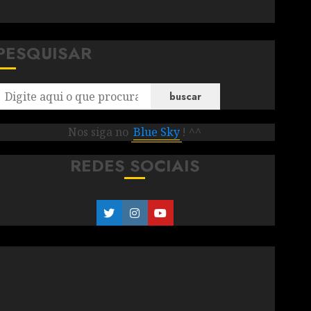
PESQUISAR
buscar
Nos siga no
Blue Sky
! ^^
REDES SOCIAIS