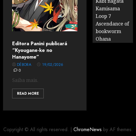
Kabi nagata
Kamisama
Loop 7
Ascendance of
bookworm
Ohana
Editora Panini publicará
“Kyougane-ke no
Hanayome”
DÉBORA
19/02/2026
0
Saiba mais.
READ MORE
Copyright © All rights reserved.
|
ChromeNews
by AF themes.