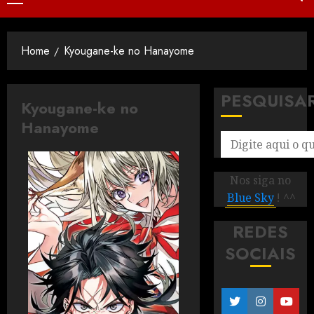
Home
Kyougane-ke no Hanayome
PESQUISA
Kyougane-ke no
Hanayome
Nos siga no
Blue Sky
! ^^
REDES
SOCIAIS