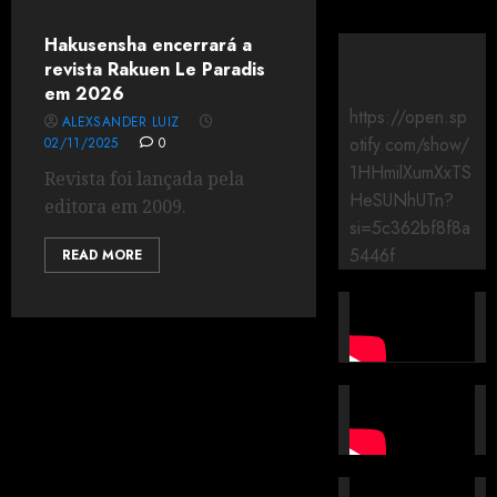
Hakusensha encerrará a
revista Rakuen Le Paradis
em 2026
https://open.sp
ALEXSANDER LUIZ
otify.com/show/
02/11/2025
0
1HHmilXumXxTS
Revista foi lançada pela
HeSUNhUTn?
editora em 2009.
si=5c362bf8f8a
5446f
READ MORE