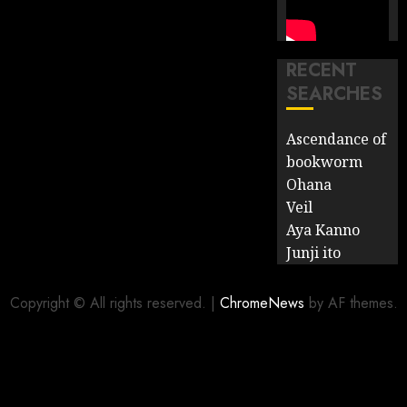
RECENT
SEARCHES
Ascendance of
bookworm
Ohana
Veil
Aya Kanno
Junji ito
Copyright © All rights reserved.
|
ChromeNews
by AF themes.