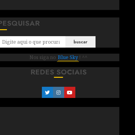
PESQUISAR
buscar
Nos siga no
Blue Sky
! ^^
REDES SOCIAIS