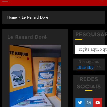
Home
Le Renard Doré
PESQUISA
Le Renard Doré
Nos siga no
Blue Sky
! ^^
REDES
SOCIAIS