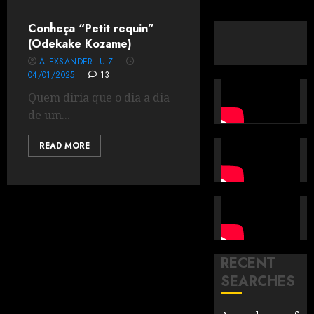
Conheça “Petit requin”
(Odekake Kozame)
ALEXSANDER LUIZ
04/01/2025
13
Quem diria que o dia a dia
de um...
READ MORE
RECENT
SEARCHES