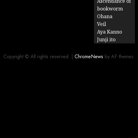
Ascendance of
bookworm
Ohana
Veil
Aya Kanno
Junji ito
Copyright © All rights reserved.
|
ChromeNews
by AF themes.