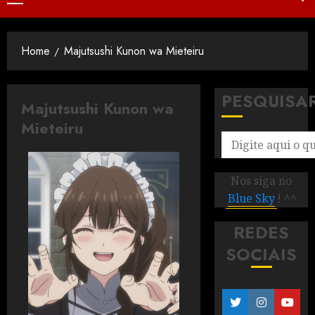
Home
Majutsushi Kunon wa Mieteiru
PESQUISA
Majutsushi Kunon wa
Mieteiru
Nos siga no
Blue Sky
! ^^
REDES
SOCIAIS