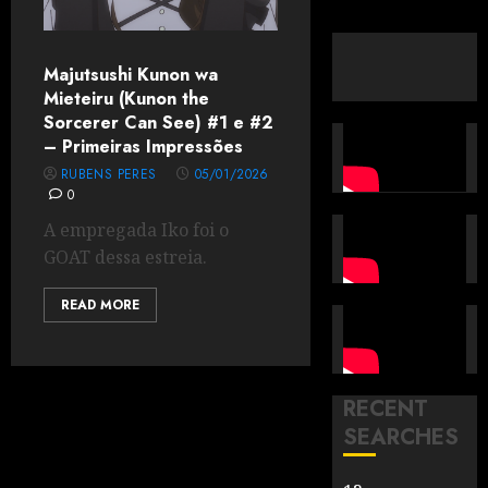
Majutsushi Kunon wa
Mieteiru (Kunon the
Sorcerer Can See) #1 e #2
– Primeiras Impressões
RUBENS PERES
05/01/2026
0
A empregada Iko foi o
GOAT dessa estreia.
READ MORE
RECENT
SEARCHES