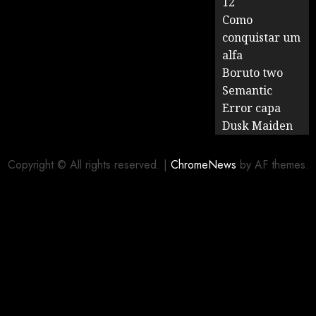
12
Como
conquistar um
alfa
Boruto two
Semantic
Error capa
Dusk Maiden
Copyright © All rights reserved.
|
ChromeNews
by AF themes.