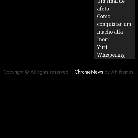
Um sinal de
afeto
Como
conquistar um
macho alfa
Inori.
Yuri
Whispering
Copyright © All rights reserved.
|
ChromeNews
by AF themes.