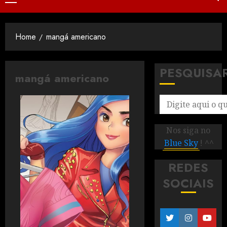
Home
mangá americano
PESQUISA
mangá americano
Nos siga no
Blue Sky
! ^^
REDES
SOCIAIS