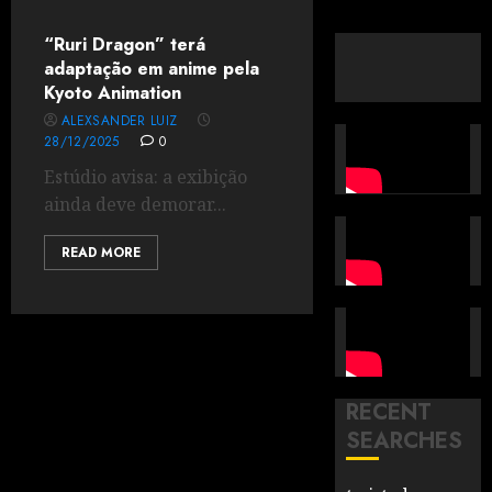
“Ruri Dragon” terá
adaptação em anime pela
Kyoto Animation
ALEXSANDER LUIZ
28/12/2025
0
Estúdio avisa: a exibição
ainda deve demorar...
READ MORE
RECENT
SEARCHES