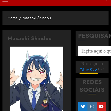
Home
Masaoki Shindou
PESQUISA
Masaoki Shindou
Nos siga no
Blue Sky
! ^^
REDES
SOCIAIS