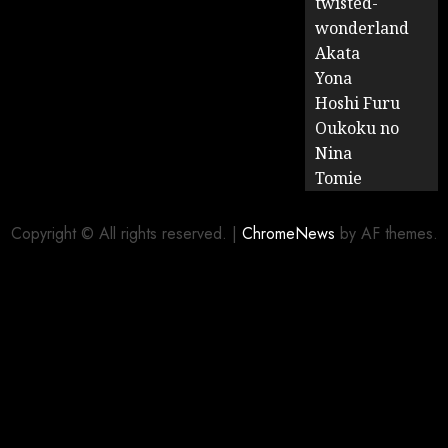
twisted-
wonderland
Akata
Yona
Hoshi Furu
Oukoku no
Nina
Tomie
Copyright © All rights reserved.
|
ChromeNews
by AF themes.