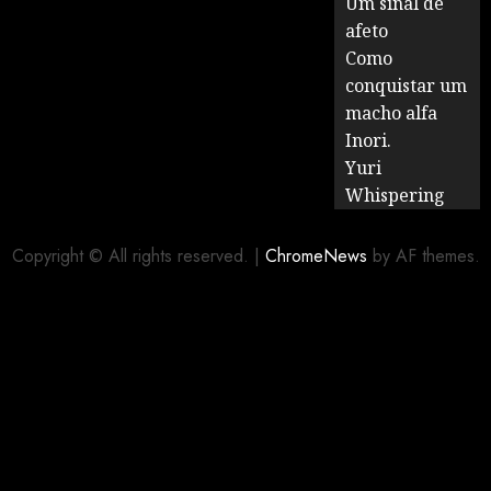
Um sinal de
afeto
Como
conquistar um
macho alfa
Inori.
Yuri
Whispering
Copyright © All rights reserved.
|
ChromeNews
by AF themes.