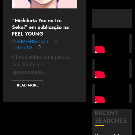
“Michibata You no Iru
Sekai” em publicação na
FEEL YOUNG
ALEXSANDER LUIZ
17/12/2025
1
Obra é sobre uma pessoa
não-binária se
apaixonando...
READ MORE
RECENT
SEARCHES