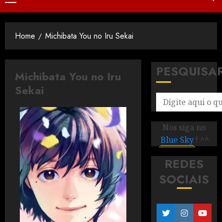
Home
Michibata You no Iru Sekai
PESQUISA
Michibata You no Iru
Sekai
Nos siga no
Blue Sky
! ^^
REDES
SOCIAIS