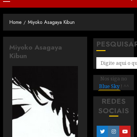
Home
Miyoko Asagaya Kibun
PESQUISA
Miyoko Asagaya
Kibun
Nos siga no
Blue Sky
! ^^
REDES
SOCIAIS