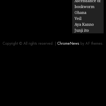
Ascendance of
bookworm
Ohana
Veil
Aya Kanno
Junji ito
Copyright © All rights reserved.
|
ChromeNews
by AF themes.