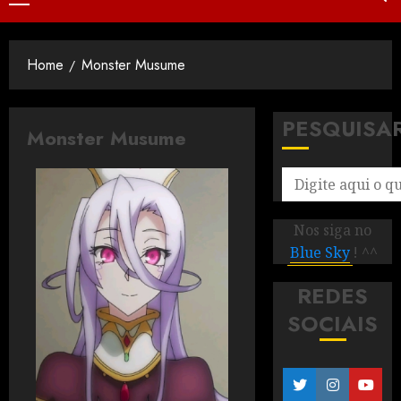
Home
Monster Musume
PESQUISA
Monster Musume
Nos siga no
Blue Sky
! ^^
REDES
SOCIAIS