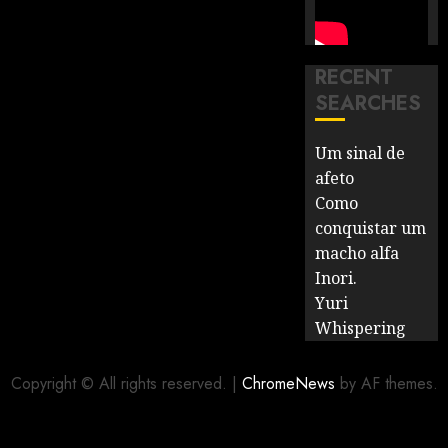
RECENT
SEARCHES
Um sinal de
afeto
Como
conquistar um
macho alfa
Inori.
Yuri
Whispering
Copyright © All rights reserved.
|
ChromeNews
by AF themes.