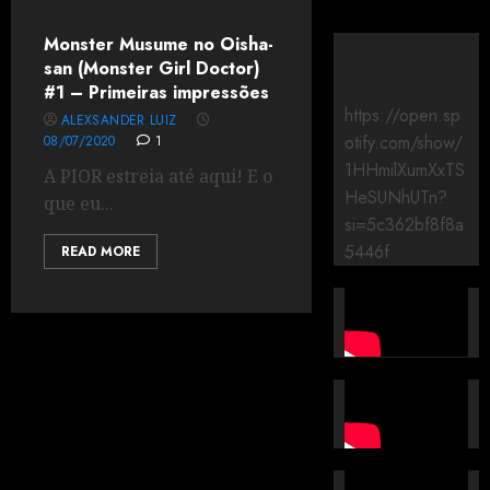
Monster Musume no Oisha-
san (Monster Girl Doctor)
#1 – Primeiras impressões
https://open.sp
ALEXSANDER LUIZ
otify.com/show/
08/07/2020
1
1HHmilXumXxTS
A PIOR estreia até aqui! E o
HeSUNhUTn?
que eu...
si=5c362bf8f8a
5446f
READ MORE