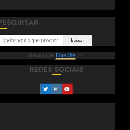
PESQUISAR
buscar
Nos siga no
Blue Sky
! ^^
REDES SOCIAIS