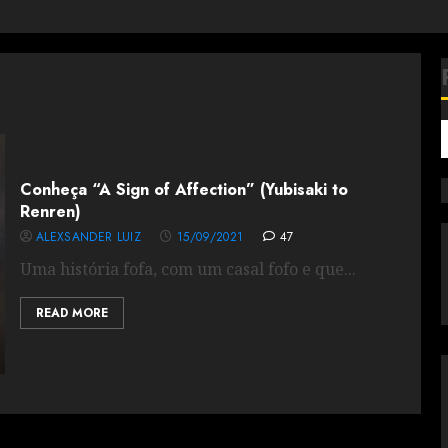
Conheça “A Sign of Affection” (Yubisaki to
Renren)
ALEXSANDER LUIZ
15/09/2021
47
Uma história fofa, com um casal fofo e que...
READ MORE