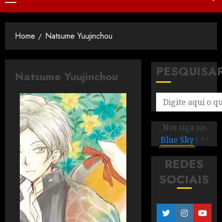
Home
Natsume Yuujinchou
PESQUISA
Natsume Yuujinchou
Nos siga no
Blue Sky
! ^^
REDES
SOCIAIS