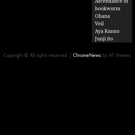
Ascendance of
bookworm
Ohana
Veil
Aya Kanno
Junji ito
Copyright © All rights reserved.
|
ChromeNews
by AF themes.