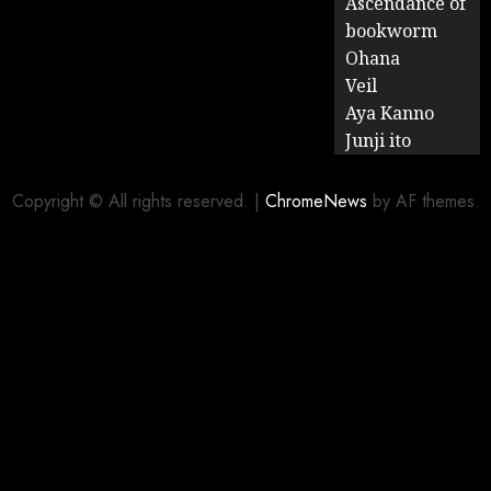
Ascendance of
bookworm
Ohana
Veil
Aya Kanno
Junji ito
Copyright © All rights reserved.
|
ChromeNews
by AF themes.