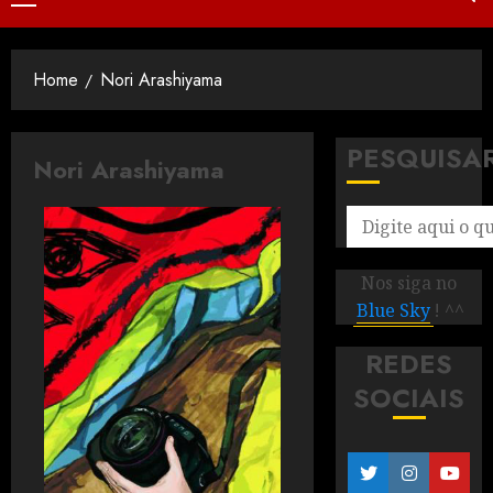
Home
Nori Arashiyama
PESQUISA
Nori Arashiyama
Nos siga no
Blue Sky
! ^^
REDES
SOCIAIS