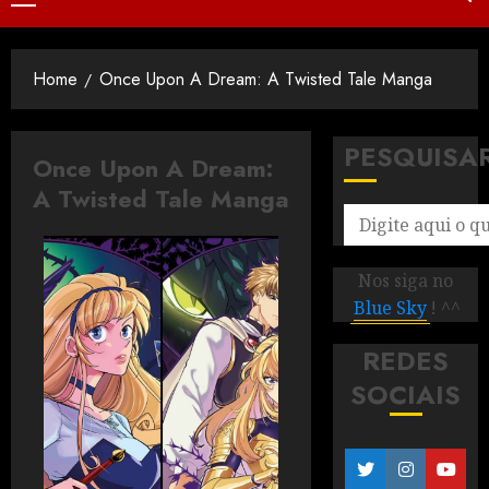
Home
Once Upon A Dream: A Twisted Tale Manga
PESQUISA
Once Upon A Dream:
A Twisted Tale Manga
Nos siga no
Blue Sky
! ^^
REDES
SOCIAIS