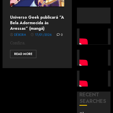
Universo Geek publicará “A
Bela Adormecida às
Avessas” (mangá)
DÉBORA
17/01/2026
0
Confira.
READ MORE
RECENT
SEARCHES