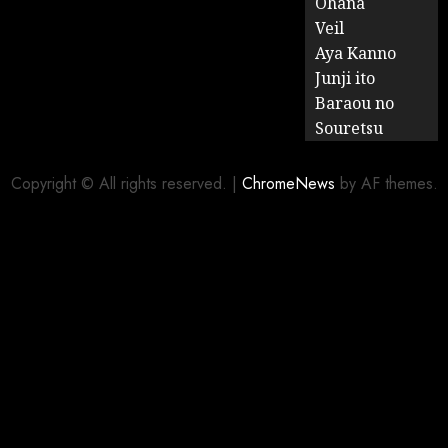
Ohana
Veil
Aya Kanno
Junji ito
Baraou no
Souretsu
Copyright © All rights reserved.
|
ChromeNews
by AF themes.