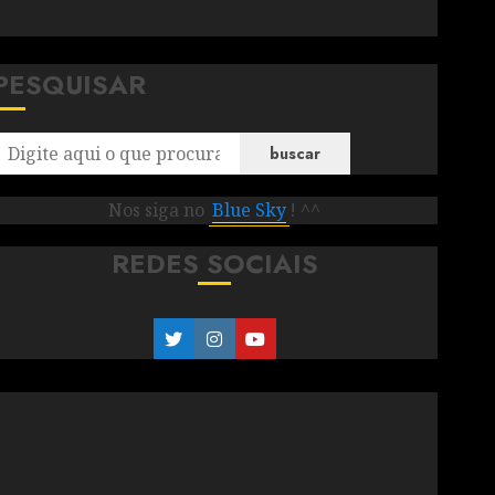
PESQUISAR
buscar
Nos siga no
Blue Sky
! ^^
REDES SOCIAIS