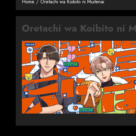
Home
Oretachi wa Koibito ni Muitenai
Oretachi wa Koibito ni M