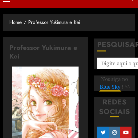
Home
Professor Yukimura e Kei
PESQUISA
Professor Yukimura e
Kei
Nos siga no
Blue Sky
! ^^
REDES
SOCIAIS