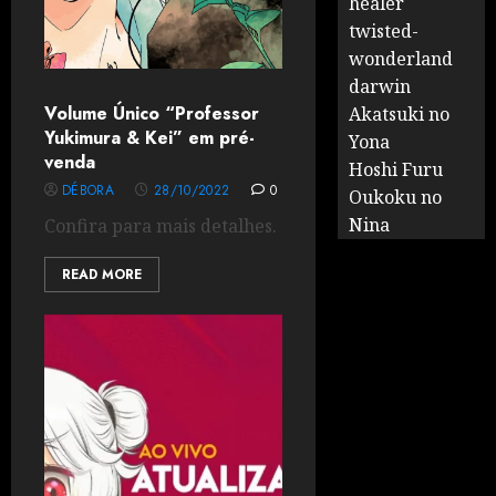
healer
twisted-
wonderland
darwin
Volume Único “Professor
Akatsuki no
Yukimura & Kei” em pré-
Yona
venda
Hoshi Furu
DÉBORA
28/10/2022
0
Oukoku no
Nina
Confira para mais detalhes.
READ MORE