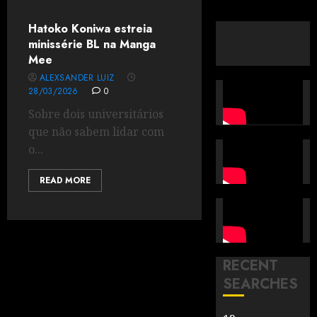
Hatoko Koniwa estreia
minissérie BL na Manga
Mee
ALEXSANDER LUIZ
28/03/2026
0
Sobre dois universitários
que não sabem lidar com
o...
READ MORE
RECENT
SEARCHES