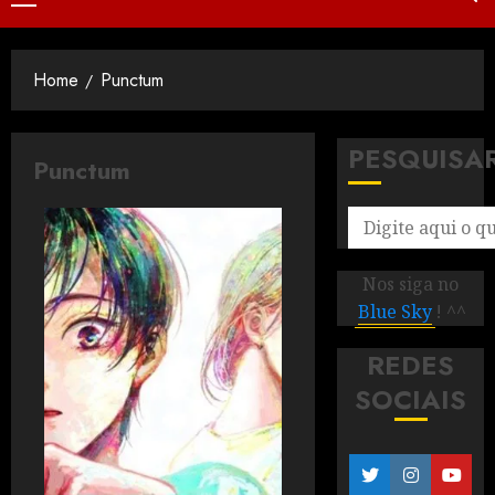
Home
Punctum
PESQUISA
Punctum
Nos siga no
Blue Sky
! ^^
REDES
SOCIAIS