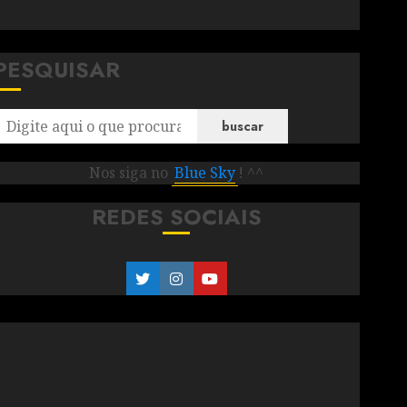
PESQUISAR
buscar
Nos siga no
Blue Sky
! ^^
REDES SOCIAIS