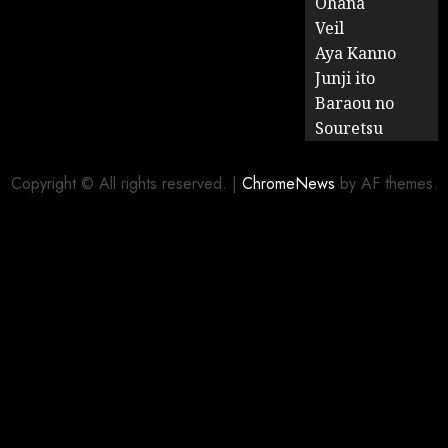
Ohana
Veil
Aya Kanno
Junji ito
Baraou no
Souretsu
Copyright © All rights reserved.
|
ChromeNews
by AF themes.