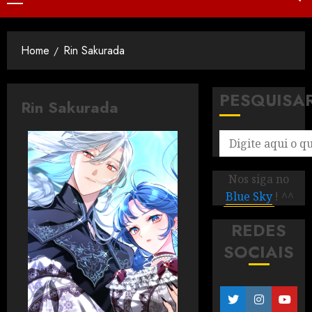
Home
Rin Sakurada
PESQUISA
Rin Sakurada
Nos siga no
Blue Sky
! ^^
REDES
SOCIAIS