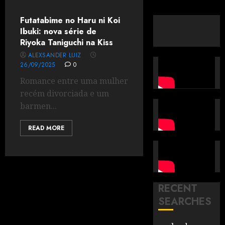
Futatabime no Haru ni Koi
Ibuki: nova série de
Riyoka Taniguchi na Kiss
ALEXSANDER LUIZ
26/09/2025
0
Romance entre uma mulher
recém divorciada e um
barmen...
READ MORE
RECENT
SEARCHES