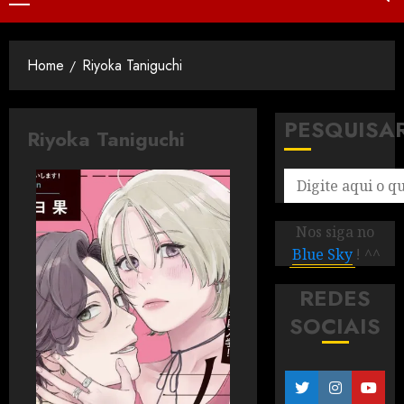
Home
Riyoka Taniguchi
PESQUISA
Riyoka Taniguchi
Nos siga no
Blue Sky
! ^^
REDES
SOCIAIS