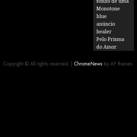
sonho de uma
Monotone
blue
anúncio
healer
Pelo Prisma
do Amor
Copyright © All rights reserved.
|
ChromeNews
by AF themes.