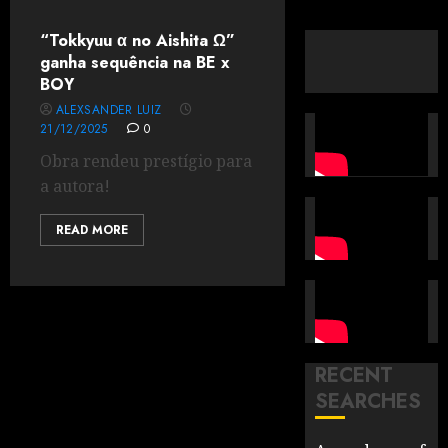
“Tokkyuu α no Aishita Ω”
ganha sequência na BE x
BOY
ALEXSANDER LUIZ
21/12/2025
0
Obra rendeu prestígio para
a autora!
READ MORE
RECENT
SEARCHES