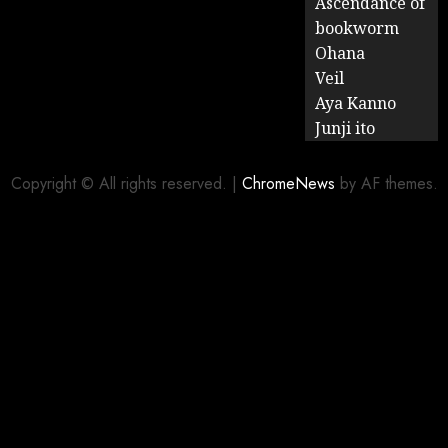
Ascendance of
bookworm
Ohana
Veil
Aya Kanno
Junji ito
Copyright © All rights reserved.
|
ChromeNews
by AF themes.