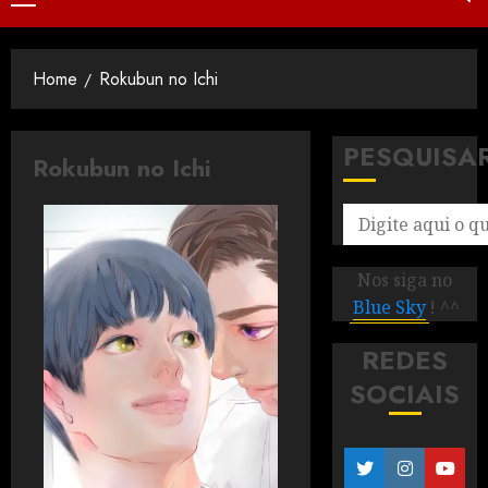
Home
Rokubun no Ichi
PESQUISA
Rokubun no Ichi
Nos siga no
Blue Sky
! ^^
REDES
SOCIAIS