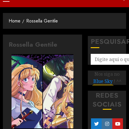
Home
Rossella Gentile
PESQUISA
Rossella Gentile
Nos siga no
Blue Sky
! ^^
REDES
SOCIAIS