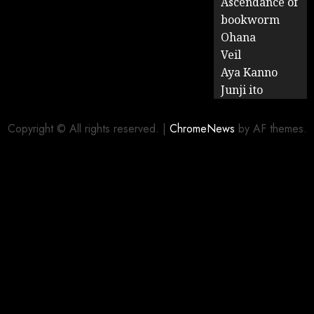
Ascendance of
bookworm
Ohana
Veil
Aya Kanno
Junji ito
Copyright © All rights reserved.
|
ChromeNews
by AF themes.