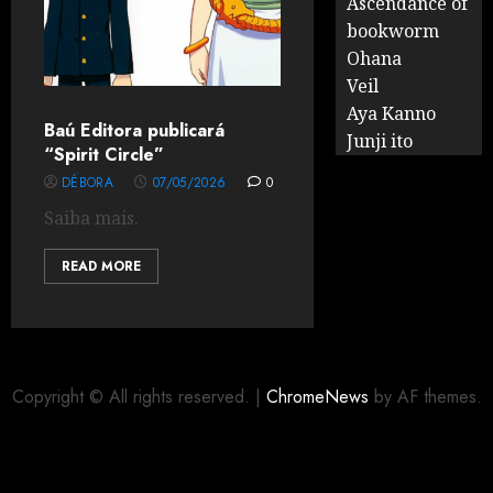
Ascendance of
bookworm
Ohana
Veil
Aya Kanno
Baú Editora publicará
Junji ito
“Spirit Circle”
DÉBORA
07/05/2026
0
Saiba mais.
READ MORE
Copyright © All rights reserved.
|
ChromeNews
by AF themes.