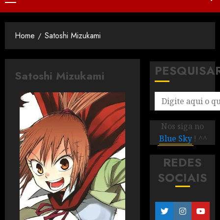
Home
Satoshi Mizukami
PESQUISA
Satoshi Mizukami
Nos siga no
Blue Sky
! ^^
REDES
SOCIAIS