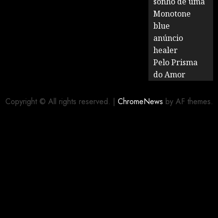
sonho de uma
Monotone
blue
anúncio
healer
Pelo Prisma
do Amor
Copyright © All rights reserved.
|
ChromeNews
by AF themes.