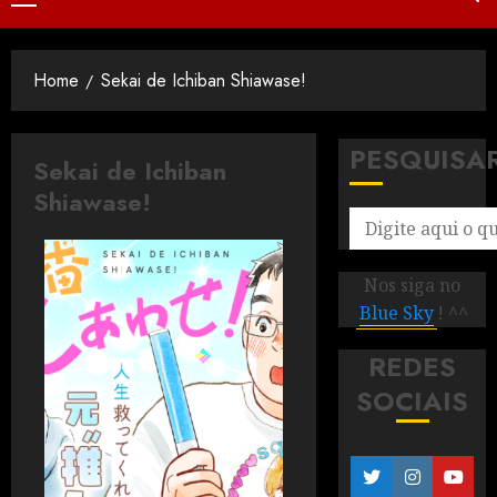
Home
Sekai de Ichiban Shiawase!
PESQUISA
Sekai de Ichiban
Shiawase!
Nos siga no
Blue Sky
! ^^
REDES
SOCIAIS