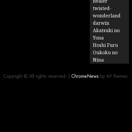
healer
twisted-
wonderland
darwin
Akatsuki no
Yona
Hoshi Furu
Oukoku no
Nina
Copyright © All rights reserved.
|
ChromeNews
by AF themes.