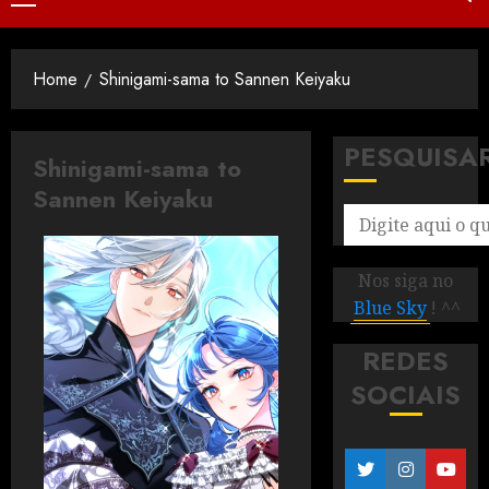
Home
Shinigami-sama to Sannen Keiyaku
PESQUISA
Shinigami-sama to
Sannen Keiyaku
Nos siga no
Blue Sky
! ^^
REDES
SOCIAIS