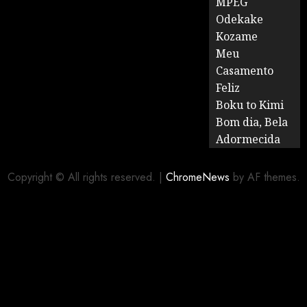
MPEG
Odekake
Kozame
Meu
Casamento
Feliz
Boku to Kimi
Bom dia, Bela
Adormecida
Copyright © All rights reserved.
|
ChromeNews
by AF themes.