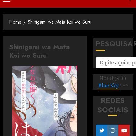
Home
Shinigami wa Mata Koi wo Suru
PESQUISA
Shinigami wa Mata
Koi wo Suru
Nos siga no
Blue Sky
! ^^
REDES
SOCIAIS