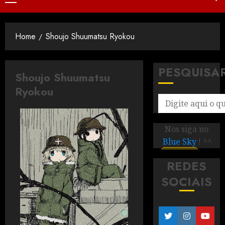
Home
Shoujo Shuumatsu Ryokou
PESQUISA
Shoujo Shuumatsu
Ryokou
Nos siga no
Blue Sky
! ^^
REDES
SOCIAIS