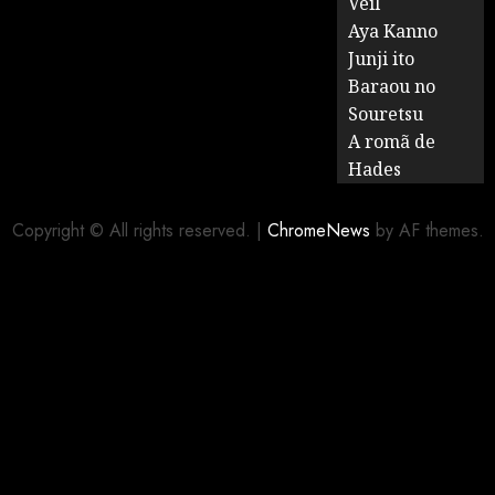
Veil
Aya Kanno
Junji ito
Baraou no
Souretsu
A romã de
Hades
Copyright © All rights reserved.
|
ChromeNews
by AF themes.