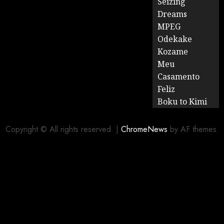
Seizing
Dreams
MPEG
Odekake
Kozame
Meu
Casamento
Feliz
Boku to Kimi
Copyright © All rights reserved.
|
ChromeNews
by AF themes.