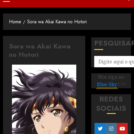
Home
Sora wa Akai Kawa no Hotori
PESQUISA
Sora wa Akai Kawa
no Hotori
Nos siga no
Blue Sky
! ^^
REDES
SOCIAIS