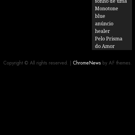
sonho de uma
Monotone
blue
anúncio
healer
Pelo Prisma
do Amor
Copyright © All rights reserved.
|
ChromeNews
by AF themes.