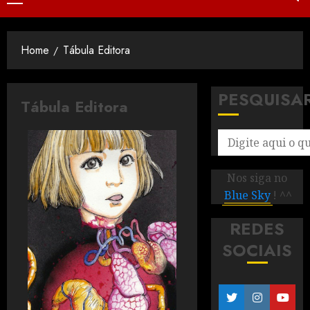
Home
Tábula Editora
PESQUISA
Tábula Editora
Nos siga no
Blue Sky
! ^^
REDES
SOCIAIS