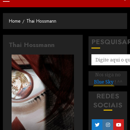
Home
Thai Hossmann
PESQUISA
Thai Hossmann
Nos siga no
Blue Sky
! ^^
REDES
SOCIAIS