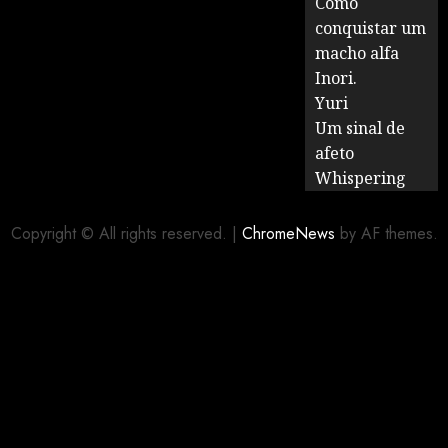
Como
conquistar um
macho alfa
Inori.
Yuri
Um sinal de
afeto
Whispering
Copyright © All rights reserved.
|
ChromeNews
by AF themes.