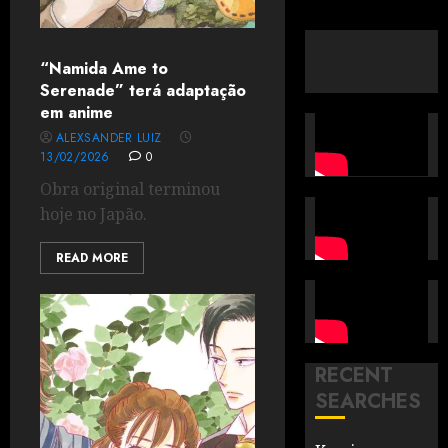
“Namida Ame to
Serenade” terá adaptação
em anime
ALEXSANDER LUIZ
13/02/2026
0
Obra original terminou
hoje no Japão.
READ MORE
RECENT
SEARCHES