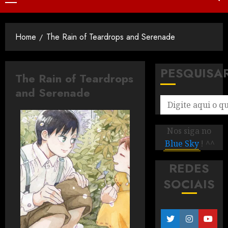
Home
The Rain of Teardrops and Serenade
PESQUISA
The Rain of Teardrops
and Serenade
Nos siga no
Blue Sky
! ^^
REDES
SOCIAIS