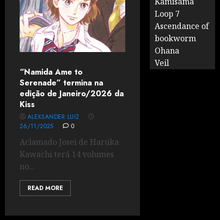
Kamisama
Loop 7
Ascendance of
bookworm
Ohana
Veil
“Namida Ame to
Serenade” termina na
edição de Janeiro/2026 da
Kiss
ALEXSANDER LUIZ
26/11/2025
0
Aclamado Josei de Haruka
Kawachi terá 14 volumes
no...
READ MORE