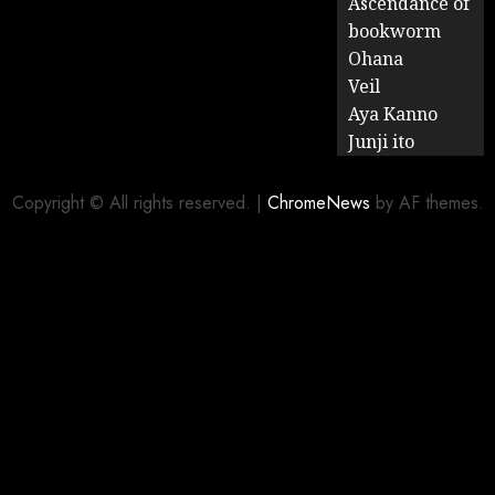
Ascendance of
bookworm
Ohana
Veil
Aya Kanno
Junji ito
Copyright © All rights reserved.
|
ChromeNews
by AF themes.