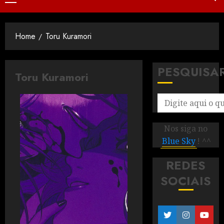
Home
Toru Kuramori
PESQUISA
Toru Kuramori
Nos siga no
Blue Sky
! ^^
REDES
SOCIAIS