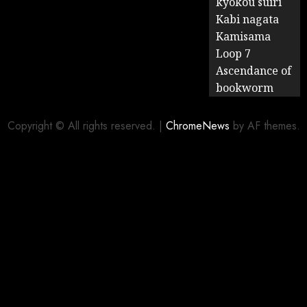
kyokou suiri
Kabi nagata
Kamisama
Loop 7
Ascendance of
bookworm
Copyright © All rights reserved.
|
ChromeNews
by AF themes.