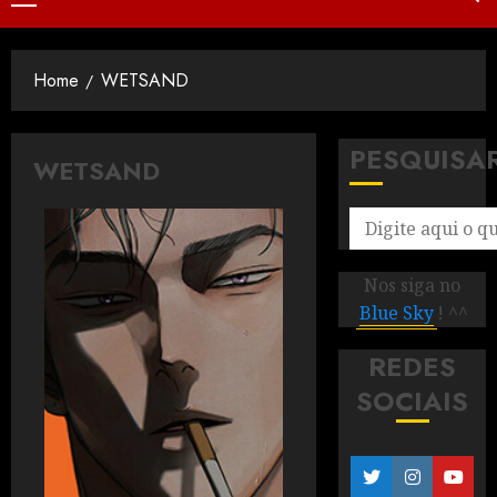
Home
WETSAND
PESQUISA
WETSAND
Nos siga no
Blue Sky
! ^^
REDES
SOCIAIS