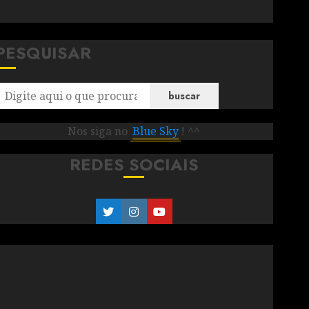
PESQUISAR
buscar
Nos siga no
Blue Sky
! ^^
REDES SOCIAIS