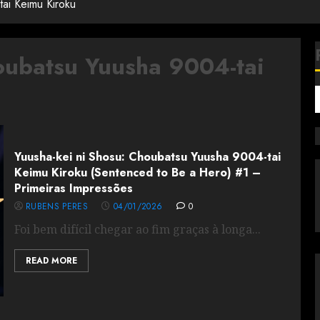
ai Keimu Kiroku
oubatsu Yuusha 9004-tai
Yuusha-kei ni Shosu: Choubatsu Yuusha 9004-tai
Keimu Kiroku (Sentenced to Be a Hero) #1 –
Primeiras Impressões
RUBENS PERES
04/01/2026
0
Foi bem difícil chegar ao fim graças à longa...
READ MORE