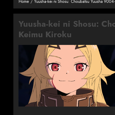
Home
Yuusha-kei ni Shosu: Choubatsu Yuusha 9004-t
Yuusha-kei ni Shosu: Ch
Keimu Kiroku