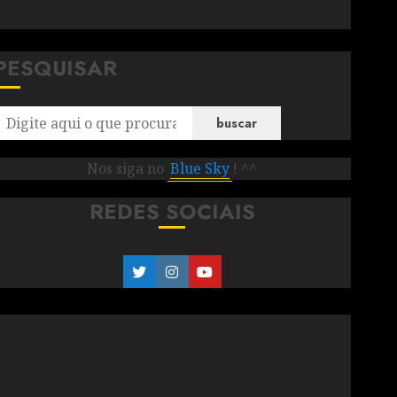
PESQUISAR
buscar
Nos siga no
Blue Sky
! ^^
REDES SOCIAIS