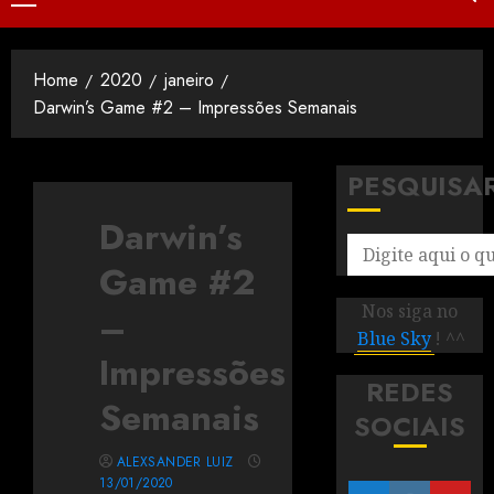
Home
2020
janeiro
Darwin’s Game #2 – Impressões Semanais
PESQUISA
Darwin’s
Game #2
Nos siga no
–
Blue Sky
! ^^
Impressões
REDES
Semanais
SOCIAIS
ALEXSANDER LUIZ
13/01/2020