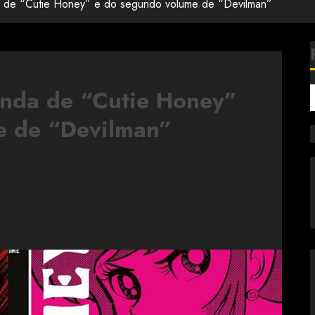
de “Cutie Honey” e do segundo volume de “Devilman”
nda de “Cutie Honey”
e de “Devilman”