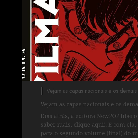
Vejam as capas nacionais e os demais 
Vejam as capas nacionais e os demai
Dias atrás, a editora NewPOP libero
saber mais, clique aqui). E com ela
para o segundo volume (final) do m