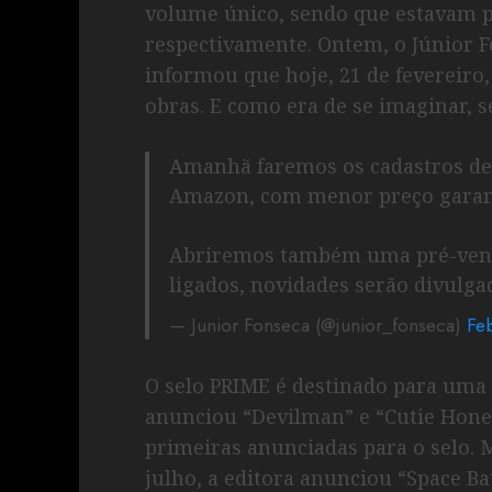
volume único, sendo que estavam pr
respectivamente. Ontem, o Júnior F
informou que hoje, 21 de fevereiro,
obras. E como era de se imaginar, s
Amanhã faremos os cadastros de
Amazon, com menor preço garant
Abriremos também uma pré-venda
ligados, novidades serão divulgad
— Junior Fonseca (@junior_fonseca)
Fe
O selo PRIME é destinado para uma c
anunciou “Devilman” e “Cutie Hone
primeiras anunciadas para o selo.
julho, a editora anunciou “Space B