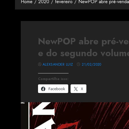
Home
2020
fevereiro
NewPOP abre pré-venda 
NewPOP abre pré-ve
e do segundo volum
ALEXSANDER LUIZ
21/02/2020
Compartilhe isso:
Facebook
X