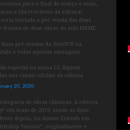
evistos para o final de março e maio,
onseca (diretor/dono da editora)
 seria iniciada a pré-venda das duas
e tratava de duas obras do selo PRIME.
 duas pré-vendas da NewPOP na
ido e todas aquelas vantagens.
 especial na nossa LV, fiquem
as nos canais oficiais da editora.
bruary 20, 2020
ategoria de obras clássicas. A editora
y” em maio de 2019, sendo as duas
 Meses depois, no Anime Friends em
attleship Yamato”, originalmente é