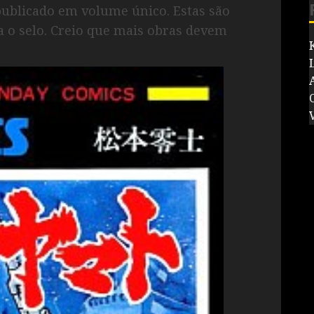
ublicado em volume único. Estas são
 o selo. Creio que mais obras devem
V