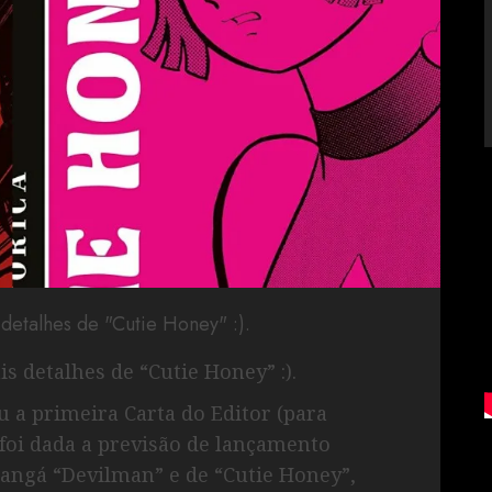
detalhes de "Cutie Honey" :).
s detalhes de “Cutie Honey” :).
u a primeira Carta do Editor (para
, foi dada a previsão de lançamento
angá “Devilman” e de “Cutie Honey”,