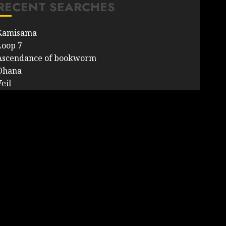
RECENT SEARCHES
Kamisama
Loop 7
Ascendance of bookworm
Ohana
eil