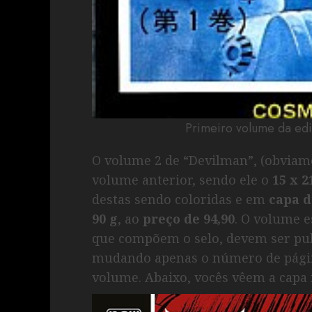
Primeiro volume da edi
O volume 2 de “Devilman”, (obviam
volume anterior, sendo ele o
15 x 
destas sendo coloridas e em
capa d
90 g
, ao
preço de 94,90
. O volume 
que compõem o selo, devem ser pu
mudando apenas o número de página
volume. Abaixo, vocês vêem a capa