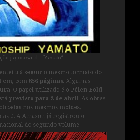
ção japonesa de “Yamato”.
ente) irá seguir o mesmo formato do
21 cm
, com
656 páginas
. Algumas
ura
. O papel utilizado é o
Pólen Bold
está
previsto para 2 de abril
. As obras
blicadas nos mesmos moldes,
s :). A Amazon já registrou o
 nacional do segundo volume: