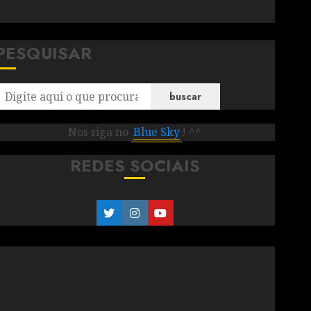
PESQUISAR
buscar
Nos siga no
Blue Sky
! ^^
REDES SOCIAIS