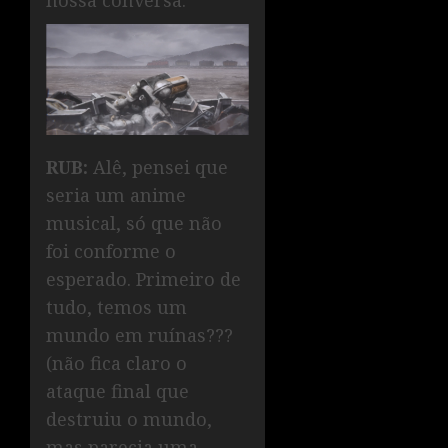
RUB:
Alê, pensei que
seria um anime
musical, só que não
foi conforme o
esperado. Primeiro de
tudo, temos um
mundo em ruínas???
(não fica claro o
ataque final que
destruiu o mundo,
mas parecia uma