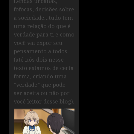
Lendas urbanas,
fofocas, decisões sobre
a sociedade…tudo tem
uma relação do que é
verdade para ti e como
você vai expor seu
pensamento a todos
(até nós dois nesse
texto estamos de certa
forma, criando uma
“verdade” que pode
ser aceita ou não por
você leitor desse blog).