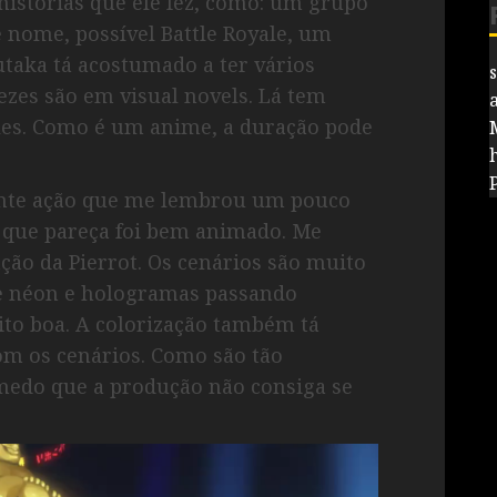
 histórias que ele fez, como: um grupo
 nome, possível Battle Royale, um
utaka tá acostumado a ter vários
zes são em visual novels. Lá tem
les. Como é um anime, a duração pode
ante ação que me lembrou um pouco
el que pareça foi bem animado. Me
ão da Pierrot. Os cenários são muito
de néon e hologramas passando
to boa. A colorização também tá
om os cenários. Como são tão
medo que a produção não consiga se