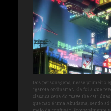
Dos personagens, nesse primeiro ep
“garota ordinária”. Ela foi a que te
clássica cena do “save the cat” duas
que não é uma Akudama, sendo só
meio da confusão. Provavelmente va