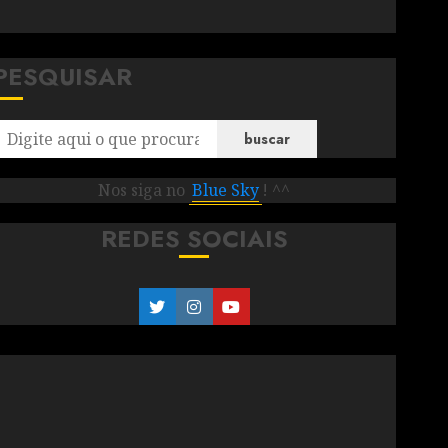
PESQUISAR
buscar
Nos siga no
Blue Sky
! ^^
REDES SOCIAIS