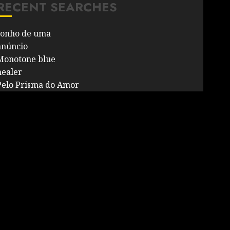
RECENT SEARCHES
sonho de uma
anúncio
Monotone blue
healer
Pelo Prisma do Amor