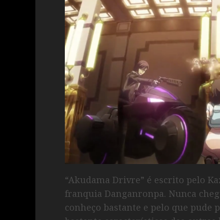
“Akudama Drivre” é escrito pelo K
franquia Danganronpa. Nunca chegu
conheço bastante e pelo que pude p