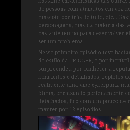
bastante características das outras
de pessoas com atributos em vez de
mascote por trás de tudo, etc… Kaz
personagens, mas na maioria das ve
bastante tempo para desenvolver e
ser um problema.
Nesse primeiro episódio teve bast
do estilo da TRIGGER, e por incrív
surpreendeu por conhecer a reputaç
bem feitos e detalhados, repletos 
realmente uma vibe cyberpunk mui
ótima, encaixando perfeitamente c
detalhados, fico com um pouco de 
manter por 12 episódios.