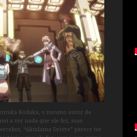
azutaka Kodaka, o mesmo autor da
ei a ver nada que ele fez, mas
erceber, “Akudama Drivre” parece ter