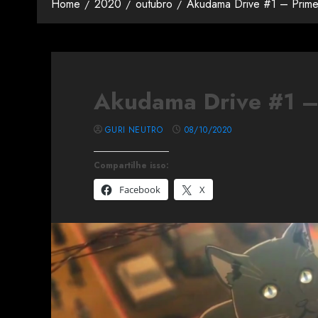
Home
2020
outubro
Akudama Drive #1 – Prime
Akudama Drive #1 –
GURI NEUTRO
08/10/2020
Compartilhe isso:
Facebook
X