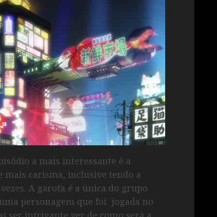
isódio a mais interessante é a
ve mais carisma, inclusive tendo a
 vezes. A garota é a única do grupo
 uma personagem que foi jogada no
i ser intrigante ver de como será a