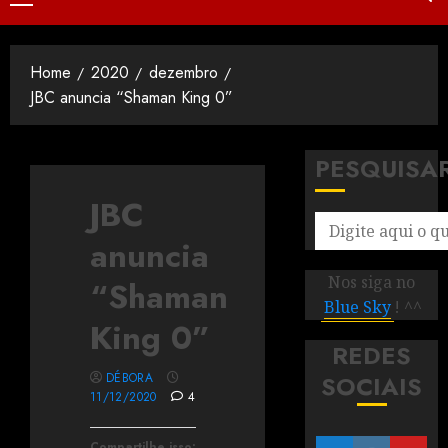
Home
2020
dezembro
JBC anuncia “Shaman King 0”
PESQUISA
JBC
anuncia
Nos siga no
“Shaman
Blue Sky
! ^^
King 0”
REDES
DÉBORA
SOCIAIS
11/12/2020
4
Compartilhe isso: