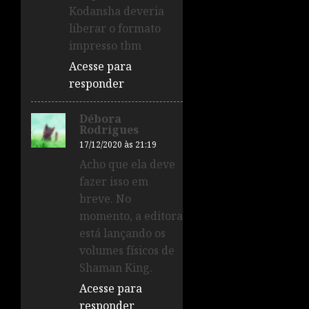
Kodansha deveria
liberar o formato
impresso tbm
Acesse para
responder
Débora
Rodrigues
17/12/2020 às 21:19
Acho que ela deve
fazer isso em
breve. No
momento, a editora
está lançando os
volumes físicos de
Shaman King.
Acesse para
responder