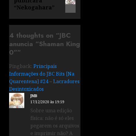
publicará
“Nekogahara”
4 thoughts on “
JBC
anuncia “Shaman King
0”
”
Pingback:
Principais
Informações do JBC Bits [Na
Quarentena] #24 – Lacradores
Desintoxicados
JMB
17/12/2020 às 19:59
Sobre uma edição
física: não é só eles
pegarem os arquivos
e imprimir não? A