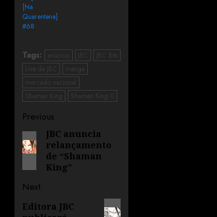
[Na
Quarentena]
#68
Tags:
anúncio
JBC
JBC Bits
Live da JBC
manga
mercado nacional
Shaman King
Shaman King 0
Previous
JBC anuncia
relançamento
de “Shaman
King”
Next
Editora JBC