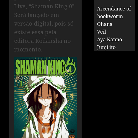
Live, “Shaman King 0”.
Ascendance of
Será lançado em
bookworm
versão digital, pois só
Ohana
existe essa pela
Veil
Aya Kanno
editora Kodansha no
Junji ito
momento.