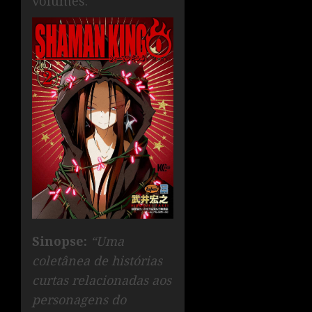
volumes.
Sinopse:
“Uma
coletânea de histórias
curtas relacionadas aos
personagens do