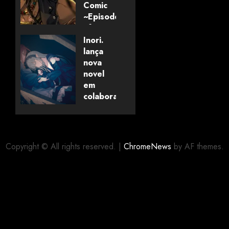
Comic
~Episode
of
Savanaclaw~”
Inori.
anunciado
lança
pela
nova
Universo
novel
dos
em
Livros
colaboração
com
editora
06/08/2026
0
alemã
Copyright © All rights reserved.
|
ChromeNews
by AF themes.
06/08/2026
0