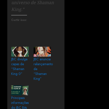
universo de Shaman
King.”
Curtir isso:
JBC divulga
JBC anuncia
capas de
relançamento
“Shaman
de
King 0”
“Shaman
King”
Principais
informações
do JBC Bits