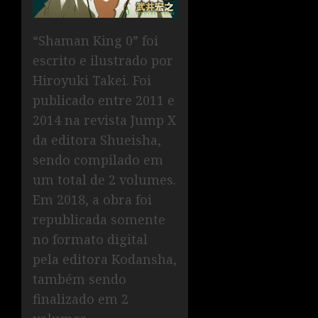
“Shaman King 0” foi
escrito e ilustrado por
Hiroyuki Takei. Foi
publicado entre 2011 e
2014 na revista Jump X
da editora Shueisha,
sendo compilado em
um total de 2 volumes.
Em 2018, a obra foi
republicada somente
no formato digital
pela editora Kodansha,
também sendo
finalizado em 2