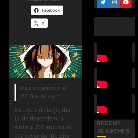
Facebook
X
Mais um anúncio no
JBC Bits de hoje!
Na noite de hoje, dia
11 de dezembro, a
RECENT
editora JBC anunciou
SEARCHES
por meio do JBC Bits