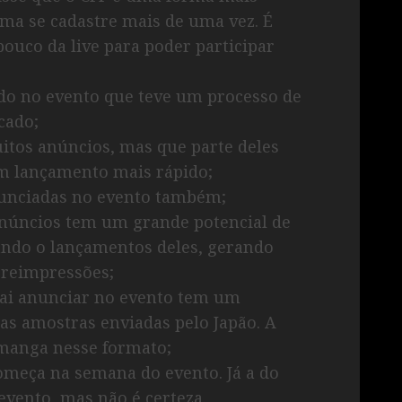
ma se cadastre mais de uma vez. É
ouco da live para poder participar
do no evento que teve um processo de
cado;
tos anúncios, mas que parte deles
um lançamento mais rápido;
nunciadas no evento também;
anúncios tem um grande potencial de
ando o lançamentos deles, gerando
 reimpressões;
i anunciar no evento tem um
s amostras enviadas pelo Japão. A
 manga nesse formato;
meça na semana do evento. Já a do
evento, mas não é certeza.