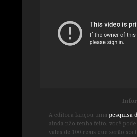
Info
A editora lançou uma
pesquisa d
ainda não tenha feito, você pod
vales de 100 reais que serão sor