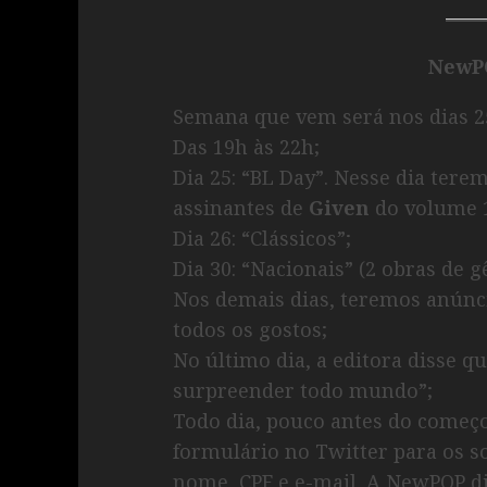
NewP
Semana que vem será nos dias 25
Das 19h às 22h;
Dia 25: “BL Day”. Nesse dia tere
assinantes de
Given
do volume 1
Dia 26: “Clássicos”;
Dia 30: “Nacionais” (2 obras de g
Nos demais dias, teremos anúnci
todos os gostos;
No último dia, a editora disse q
surpreender todo mundo”;
Todo dia, pouco antes do começo 
formulário no Twitter para os s
nome, CPF e e-mail. A NewPOP d