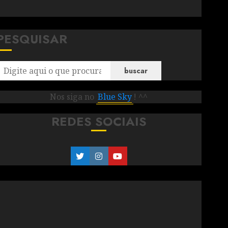
PESQUISAR
buscar
Nos siga no
Blue Sky
! ^^
REDES SOCIAIS