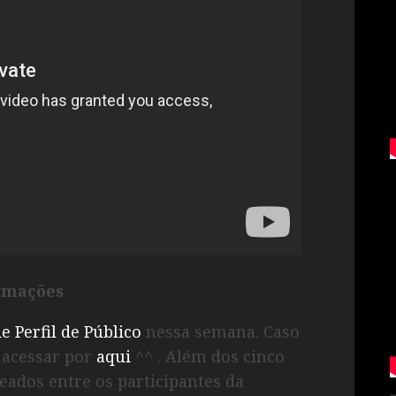
rmações
e Perfil de Público
nessa semana. Caso
e acessar por
aqui
^^ . Além dos cinco
teados entre os participantes da