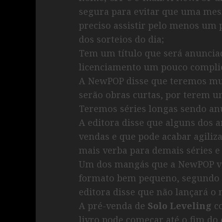
segura para evitar que uma mes
preciso assistir pelo menos um p
dos sorteios do dia;
Tem um título que será anuncia
licenciamento um pouco compli
A NewPOP disse que teremos mui
serão obras curtas, por terem 
Teremos séries longas sendo a
A editora disse que alguns dos 
vendas e que pode acabar agiliz
mais verba para demais séries e
Um dos mangás que a NewPOP va
formato bem pequeno, segundo a
editora disse que não lançará o
A pré-venda de
Solo Leveling
co
livro pode começar até o fim do 