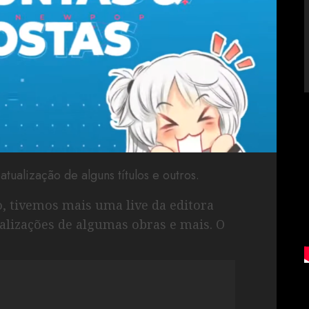
alização de alguns títulos e outros.
ro, tivemos mais uma live da editora
lizações de algumas obras e mais. O