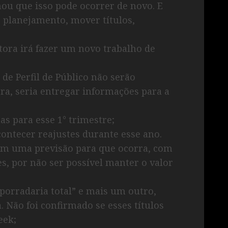
mou que isso pode ocorrer de novo. E
r planejamento, mover títulos,
itora irá fazer um novo trabalho de
 de Perfil de Público não serão
ra, seria entregar informações para a
s para esse 1° trimestre;
ntecer reajustes durante esse ano.
tem uma previsão para que ocorra, com
, por não ser possível manter o valor
orradaria total” e mais um outro,
 Não foi confirmado se esses títulos
eek;