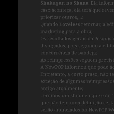
Shakugan no Shana
. Ela infor
caso aconteça, ela terá que reve
priorizar outros,…;
Quando
Loveless
retornar, a ed
marketing para a obra;
Os resultados gerais da Pesquisa
divulgados, pois segundo a edito
concorrência de bandeja;
As reimpressões seguem prevista
A NewPOP informou que pode aco
Entretanto, a curto prazo, não 
exceção de algumas reimpressões
antigo atualmente;
Teremos um shounen que é de “p
que não tem uma definição certa.
serão anunciados no NewPOP W