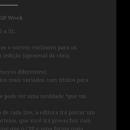
OP Week
 a 31;
mos o sorteio exclusivo para os
 (edição japonesa) da obra;
êneros diferentes);
os mais variados com títulos para
ue pode ter uma novidade “que vai
de cada live, a editora irá postar um
orteios, que você irá preencher com
isse que o CPF é uma forma mais