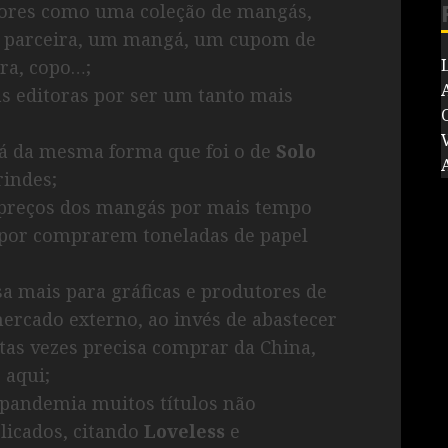
ores como uma coleção de mangás,
 parceira, um mangá, um cupom de
ora, copo…;
as editoras por ser um tanto mais
V
á da mesma forma que foi o de
Solo
rindes;
preços dos mangás por mais tempo
 por comprarem toneladas de papel
sa mais para gráficas e produtores de
ercado externo, ao invés de abastecer
tas vezes precisa comprar da China,
 aqui;
 pandemia muitos títulos não
icados, citando
Loveless
e