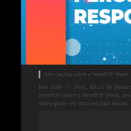
Informações sobre o NewPOP Week, atu
Boa noite ^^ . Hoje, dia 21 de janei
NewPOP sobre o NewPOP Week, atua
vídeo pode ser visto no link abaixo.