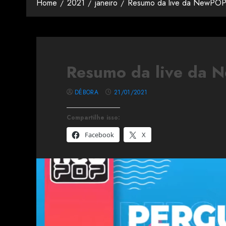
Home
2021
janeiro
Resumo da live da NewPOP
Resumo da live da 
DÉBORA
21/01/2021
Compartilhe isso:
Facebook
X