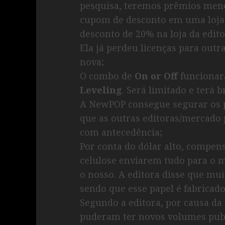
pesquisa, teremos prêmios men
cupom de desconto em uma loja
desconto de 20% na loja da edit
Ela já perdeu licenças para outr
nova;
O combo de
On or Off
funcionar
Leveling
. Será limitado e terá b
A NewPOP consegue segurar os 
que as outras editoras/mercado
com antecedência;
Por conta do dólar alto, compen
celulose enviarem tudo para o m
o nosso. A editora disse que mui
sendo que esse papel é fabricado
Segundo a editora, por causa da
puderam ter novos volumes publ