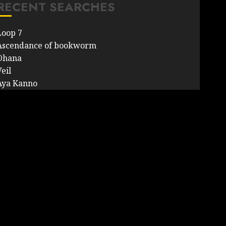
RECENT SEARCHES
Loop 7
Ascendance of bookworm
Ohana
eil
Aya Kanno